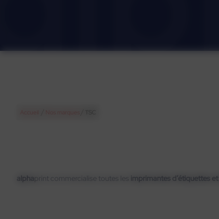
/
/
Accueil
Nos marques
TSC
alpha
print commercialise toutes les
imprimantes d’étiquettes et