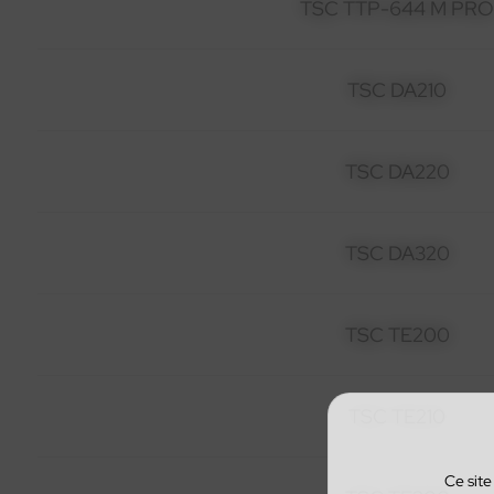
TSC TTP-644 M PR
TSC DA210
TSC DA220
TSC DA320
TSC TE200
TSC TE210
Ce site