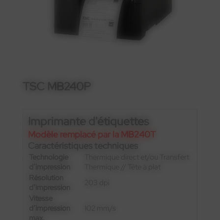
TSC MB240P
Imprimante d'étiquettes
Modèle remplacé par la MB240T
Caractéristiques techniques
Technologie
Thermique direct et/ou Transfert
d’impression
Thermique // Tête à plat
Résolution
203 dpi
d’impression
Vitesse
d’impression
102 mm/s
max.