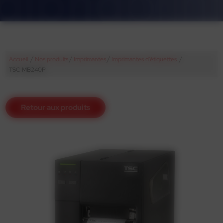
/
/
/
/
Accueil
Nos produits
Imprimantes
Imprimantes d'étiquettes
TSC MB240P
Retour aux produits