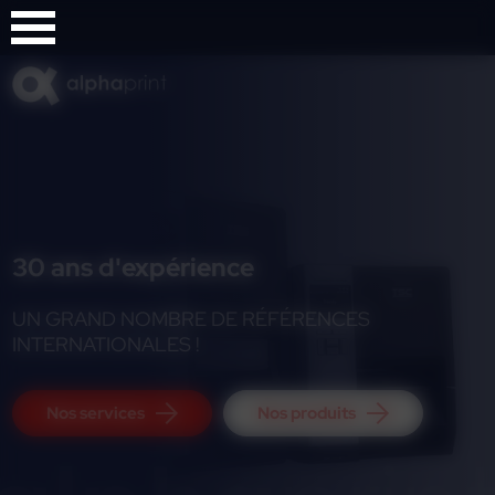
Panneau de gestion des cookies
30 ans d'expérience
UN GRAND NOMBRE DE RÉFÉRENCES
INTERNATIONALES !
Nos services
Nos produits