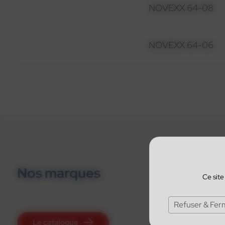
NOVEXX 64-08
NOVEXX 64-06
Nos marques
Ce site
Refuser & Fer
Le catalogue