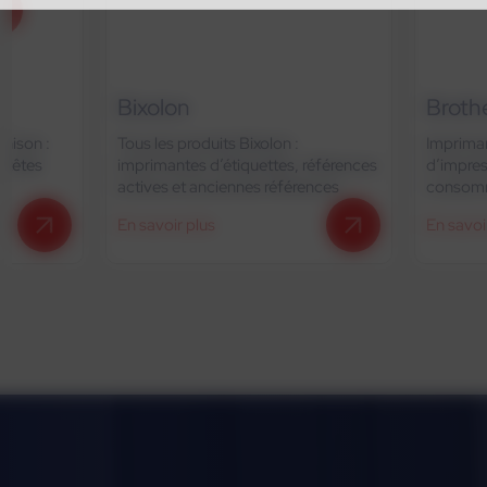
Bixolon
Brother
Tous les produits Bixolon :
Imprimantes d’étique
imprimantes d’étiquettes, références
d’impression thermi
actives et anciennes références
consommables
En savoir plus
En savoir plus