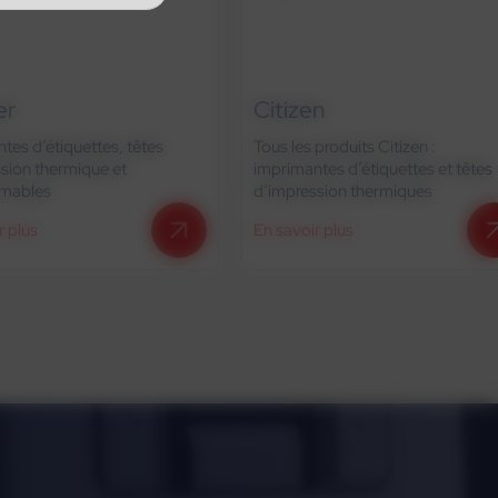
Citizen
D
ttes, têtes
Tous les produits Citizen :
T
que et
imprimantes d’étiquettes et têtes
i
d’impression thermiques
n
En savoir plus
E