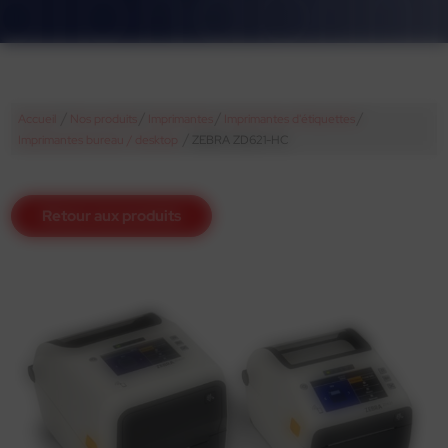
/
/
/
/
Accueil
Nos produits
Imprimantes
Imprimantes d'étiquettes
/
Imprimantes bureau / desktop
ZEBRA ZD621-HC
Retour aux produits