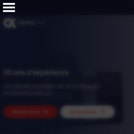
Panneau de gestion des cookies
30 ans d'expérience
UN GRAND NOMBRE DE RÉFÉRENCES
INTERNATIONALES !
Nos services
Nos produits