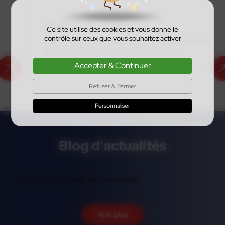
Bixolon
Ce site utilise des cookies et vous donne le
contrôle sur ceux que vous souhaitez activer
Tous les produits Bixolon : imprimantes d’étiquettes,
références actives et anciennes références
Accepter & Continuer
En savoir plus
Refuser & Fermer
Personnaliser
Blog d'actualités
Il n'y a pas d'actualité pour le moment.
Voir plus