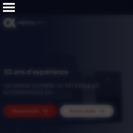
Panneau de gestion des cookies
30 ans d'expérience
UN GRAND NOMBRE DE RÉFÉRENCES
INTERNATIONALES !
Nos services
Nos produits