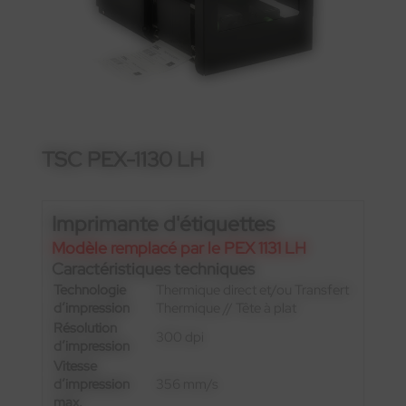
TSC PEX-1130 LH
Imprimante d'étiquettes
Modèle remplacé par le PEX 1131 LH
Caractéristiques techniques
Technologie
Thermique direct et/ou Transfert
d’impression
Thermique // Tête à plat
Résolution
300 dpi
d’impression
Vitesse
d’impression
356 mm/s
max.