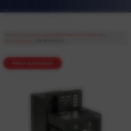
/
/
/
/
Accueil
Nos produits
Imprimantes
Imprimantes d'étiquettes
/
Bloc d'impression
TSC PEX-1130 LH
Retour aux produits