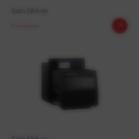
Sato S84-ex
En savoir plus
Sato S86-ex