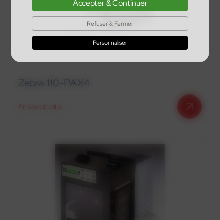
Accepter & Continuer
Refuser & Fermer
Personnaliser
Zebra 110-PAX4
En savoir plus