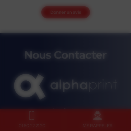
Donner un avis
Nous Contacter
Localisation
30, Grande Rue 77580 Pierre Levée
01 60 22 21 20
ME RAPPELER