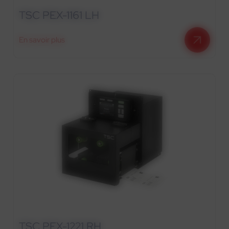
TSC PEX-1161 LH
En savoir plus
TSC PEX-1221 RH