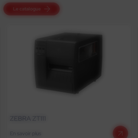
Le catalogue
TSC TTP-644-MT
En savoir plus