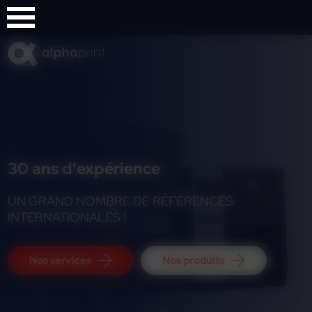
Panneau de gestion des cookies
30 ans d'expérience
UN GRAND NOMBRE DE RÉFÉRENCES
INTERNATIONALES !
Nos services
Nos produits