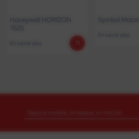
Honeywell HORIZON
Symbol Motor
7625
En savoir plus
En savoir plus