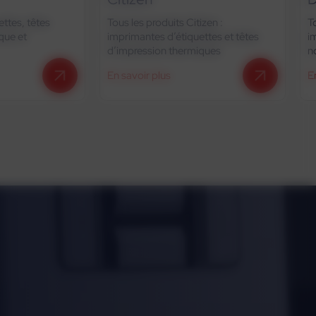
ttes, têtes
Tous les produits Citizen :
T
que et
imprimantes d’étiquettes et têtes
i
d’impression thermiques
n
En savoir plus
E