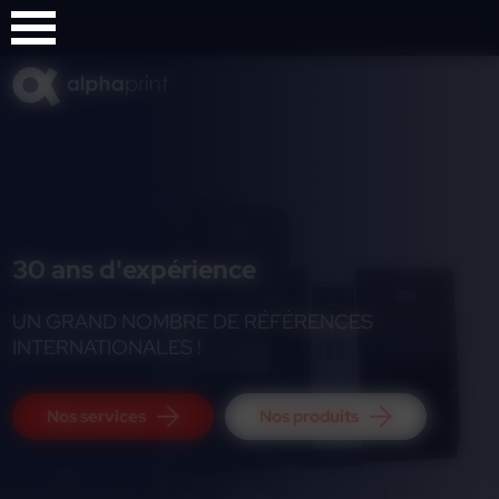
Panneau de gestion des cookies
30 ans d'expérience
UN GRAND NOMBRE DE RÉFÉRENCES
INTERNATIONALES !
Nos services
Nos produits