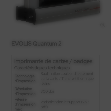
EVOLIS Quantum 2
Imprimante de cartes / badges
Caractéristiques techniques
Sublimation couleur directement
Technologie
sur la carte / Transfert thermique
d’impression
résine
Résolution
300 dpi
d’impression
Vitesse
Variable selon le support (voir
d’impression
pdf)
max.