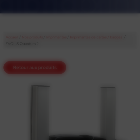
/
/
/
/
Accueil
Nos produits
Imprimantes
Imprimantes de cartes / badges
EVOLIS Quantum 2
Retour aux produits