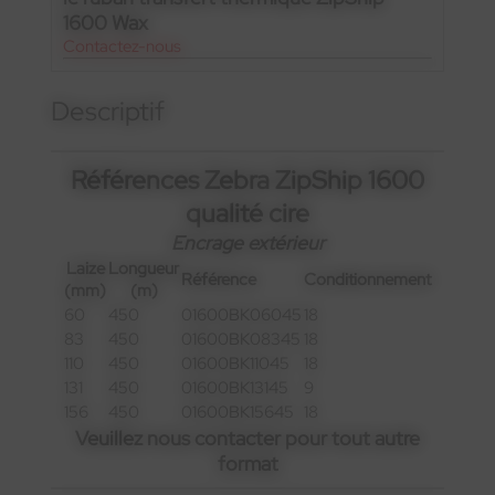
1600 Wax
Contactez-nous
Descriptif
Références Zebra ZipShip 1600
qualité cire
Encrage extérieur
Laize
Longueur
Référence
Conditionnement
(mm)
(m)
60
450
01600BK06045
18
83
450
01600BK08345
18
110
450
01600BK11045
18
131
450
01600BK13145
9
156
450
01600BK15645
18
Veuillez nous contacter pour tout autre
format