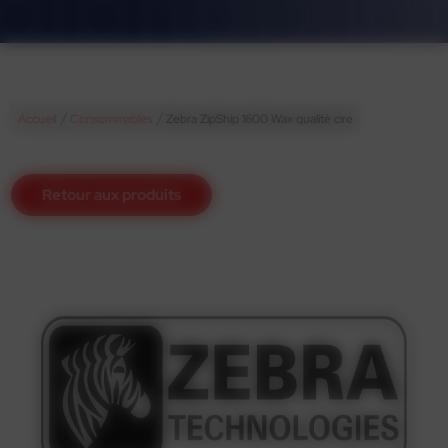
/
/
Accueil
Consommables
Zebra ZipShip 1600 Wax qualité cire
Retour aux produits