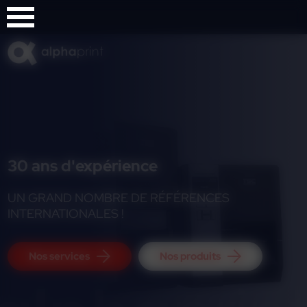
Panneau de gestion des cookies
30 ans d'expérience
UN GRAND NOMBRE DE RÉFÉRENCES
INTERNATIONALES !
Nos services
Nos produits