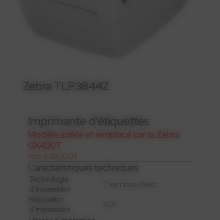
Zebra TLP3844Z
Imprimante d'étiquettes
Modèle arrêté et remplacé par la Zebra
GX430T
Voir la GX430T
Caractéristiques techniques
Technologie
Thermique direct
d’impression
Résolution
300
d’impression