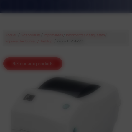
/
/
/
/
Accueil
Nos produits
Imprimantes
Imprimantes d'étiquettes
/
Imprimantes bureau / desktop
Zebra TLP3844Z
Retour aux produits