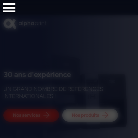
Panneau de gestion des cookies
30 ans d'expérience
UN GRAND NOMBRE DE RÉFÉRENCES
INTERNATIONALES !
Nos services
Nos produits