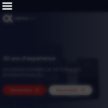
Panneau de gestion des cookies
30 ans d'expérience
UN GRAND NOMBRE DE RÉFÉRENCES
INTERNATIONALES !
Nos services
Nos produits