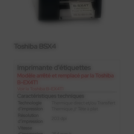
Toshiba BSX4
Imprimante d'étiquettes
Modèle arrêté et remplacé par la Toshiba
B-EX4T1
Voir la Toshiba B-EX4T1
Caractéristiques techniques
Technologie
Thermique direct et/ou Transfert
d’impression
Thermique // Tête à plat
Résolution
203 dpi
d’impression
Vitesse
d’impression
254 mm/s