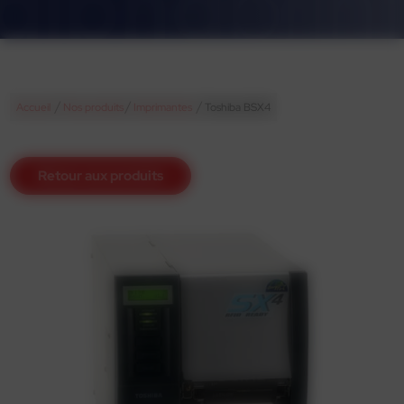
/
/
/
Accueil
Nos produits
Imprimantes
Toshiba BSX4
Retour aux produits