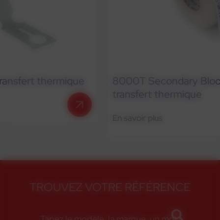
8000T Secondary Blood Bag étiquette
transfert thermique
En savoir plus
TROUVEZ VOTRE RÉFÉRENCE