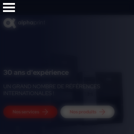
Panneau de gestion des cookies
30 ans d'expérience
UN GRAND NOMBRE DE RÉFÉRENCES
INTERNATIONALES !
Nos services
Nos produits