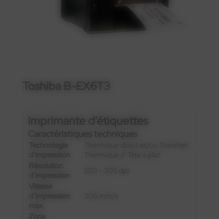
Toshiba B-EX6T3
Imprimante d'étiquettes
Caractéristiques techniques
Technologie
Thermique direct et/ou Transfert
d’impression
Thermique // Tête à plat
Résolution
203 - 305 dpi
d’impression
Vitesse
d’impression
305 mm/s
max.
Zone