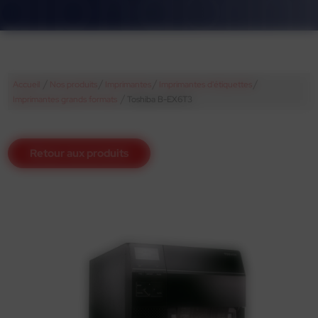
/
/
/
/
Accueil
Nos produits
Imprimantes
Imprimantes d'étiquettes
/
Imprimantes grands formats
Toshiba B-EX6T3
Retour aux produits