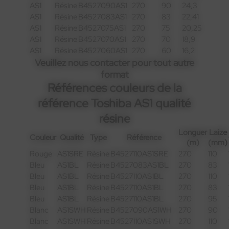
AS1
Résine
B4527090AS1
270
90
24,3
AS1
Résine
B4527083AS1
270
83
22,41
AS1
Résine
B4527075AS1
270
75
20,25
AS1
Résine
B4527070AS1
270
70
18,9
AS1
Résine
B4527060AS1
270
60
16,2
Veuillez nous contacter pour tout autre
format
Références couleurs de la
référence Toshiba AS1 qualité
résine
Longuer
Laize
Couleur
Qualité
Type
Référence
(m)
(mm)
Rouge
AS1SRE
Résine
B4527110AS1SRE
270
110
Bleu
AS1BL
Résine
B4527083AS1BL
270
83
Bleu
AS1BL
Résine
B4527110AS1BL
270
110
Bleu
AS1BL
Résine
B4527110AS1BL
270
83
Bleu
AS1BL
Résine
B4527110AS1BL
270
95
Blanc
AS1SWH
Résine
B4527090AS1WH
270
90
Blanc
AS1SWH
Résine
B4527110AS1SWH
270
110