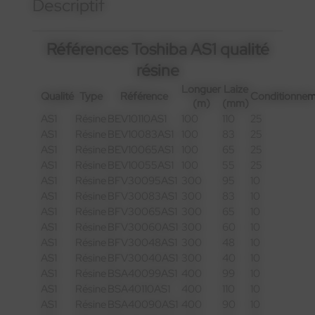
Descriptif
Références Toshiba AS1 qualité
résine
Longuer
Laize
Qualité
Type
Référence
Conditionne
(m)
(mm)
AS1
Résine
BEV10110AS1
100
110
25
AS1
Résine
BEV10083AS1
100
83
25
AS1
Résine
BEV10065AS1
100
65
25
AS1
Résine
BEV10055AS1
100
55
25
AS1
Résine
BFV30095AS1
300
95
10
AS1
Résine
BFV30083AS1
300
83
10
AS1
Résine
BFV30065AS1
300
65
10
AS1
Résine
BFV30060AS1
300
60
10
AS1
Résine
BFV30048AS1
300
48
10
AS1
Résine
BFV30040AS1
300
40
10
AS1
Résine
BSA40099AS1
400
99
10
AS1
Résine
BSA40110AS1
400
110
10
AS1
Résine
BSA40090AS1
400
90
10