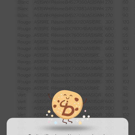
Blanc
AS1SWH
Résine
B4527060AS1SWH
270
60
Blanc
AS1SWH
Résine
B4527083AS1SWH
270
83
Blanc
AS1SWH
Résine
B4527090AS1SWH
270
90
Rouge
AS1SRE
Résine
B8530120AS1SRE
300
120
Rouge
AS1SRE
Résine
BX760048AS1SRE
600
48
Rouge
AS1SRE
Résine
BX760055AS1SRE
600
55
Rouge
AS1SRE
Résine
BX760068AS1SRE
600
68
Rouge
AS1SRE
Résine
BX760102AS1SRE
600
102
Rouge
AS1SRE
Résine
BX760112AS1SRE
600
112
Rouge
AS1SRE
Résine
BX730068AS1SRE
300
68
Rouge
AS1SRE
Résine
BX730084AS1SRE
300
84
Rouge
AS1SRE
Résine
BX730089AS1SRE
300
89
Rouge
AS1SRE
Résine
BX730102AS1SRE
300
102
Rouge
AS1SRE
Résine
BX730112AS1SRE
300
112
Vert
AS1SGR
Résine
BX760048AS1GR
600
48
Vert
AS1SGR
Résine
BX760068AS1SGR
600
68
Vert
AS1SGR
Résine
BX730089AS1SGR
300
89
Vert
AS1SGR
Résine
BX730102AS1SGR
300
102
Bleu
AS1SBL
Résine
BX760035AS1SBL
600
35
Bleu
AS1SBL
Résine
BX760048AS1SBL
600
48
Bleu
AS1SBL
Résine
BX760055AS1SBL
600
55