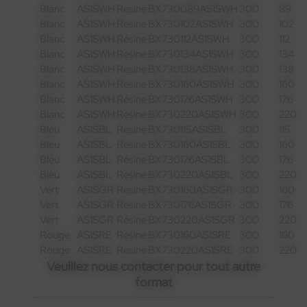
Blanc
AS1SWH
Résine
BX730089AS1SWH
300
89
Blanc
AS1SWH
Résine
BX730102AS1SWH
300
102
Blanc
AS1SWH
Résine
BX730112AS1SWH
300
112
Blanc
AS1SWH
Résine
BX730134AS1SWH
300
134
Blanc
AS1SWH
Résine
BX730138AS1SWH
300
138
Blanc
AS1SWH
Résine
BX730160AS1SWH
300
160
Blanc
AS1SWH
Résine
BX730176AS1SWH
300
176
Blanc
AS1SWH
Résine
BX730220AS1SWH
300
220
Bleu
AS1SBL
Résine
BX730115AS1SBL
300
115
Bleu
AS1SBL
Résine
BX730160AS1SBL
300
160
Bleu
AS1SBL
Résine
BX730176AS1SBL
300
176
Bleu
AS1SBL
Résine
BX730220AS1SBL
300
220
Vert
AS1SGR
Résine
BX730160AS1SGR
300
160
Vert
AS1SGR
Résine
BX730176AS1SGR
300
176
Vert
AS1SGR
Résine
BX730220AS1SGR
300
220
Rouge
AS1SRE
Résine
BX730160AS1SRE
300
160
Rouge
AS1SRE
Résine
BX730220AS1SRE
300
220
Veuillez nous contacter pour tout autre
format