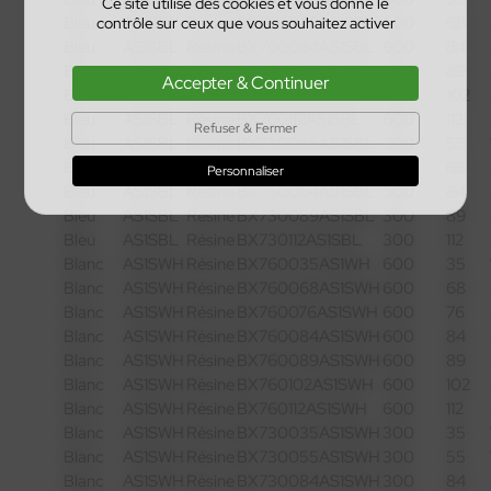
Ce site utilise des cookies et vous donne le
Bleu
AS1SBL
Résine
BX760068AS1SBL
600
68
contrôle sur ceux que vous souhaitez activer
Bleu
AS1SBL
Résine
BX760084AS1SBL
600
84
Bleu
AS1SBL
Résine
BX760089AS1SBL
600
89
Accepter & Continuer
Bleu
AS1SBL
Résine
BX760102AS1SBL
600
102
Bleu
AS1SBL
Résine
BX760112AS1SBL
600
112
Refuser & Fermer
Bleu
AS1SBL
Résine
BX730055AS1SBL
300
55
Bleu
AS1SBL
Résine
BX730068AS1SBL
300
68
Personnaliser
Bleu
AS1SBL
Résine
BX730084AS1SBL
300
84
Bleu
AS1SBL
Résine
BX730089AS1SBL
300
89
Bleu
AS1SBL
Résine
BX730112AS1SBL
300
112
Blanc
AS1SWH
Résine
BX760035AS1WH
600
35
Blanc
AS1SWH
Résine
BX760068AS1SWH
600
68
Blanc
AS1SWH
Résine
BX760076AS1SWH
600
76
Blanc
AS1SWH
Résine
BX760084AS1SWH
600
84
Blanc
AS1SWH
Résine
BX760089AS1SWH
600
89
Blanc
AS1SWH
Résine
BX760102AS1SWH
600
102
Blanc
AS1SWH
Résine
BX760112AS1SWH
600
112
Blanc
AS1SWH
Résine
BX730035AS1SWH
300
35
Blanc
AS1SWH
Résine
BX730055AS1SWH
300
55
Blanc
AS1SWH
Résine
BX730084AS1SWH
300
84