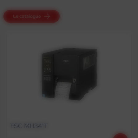
Le catalogue
TSC MH341T