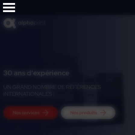
Panneau de gestion des cookies
30 ans d'expérience
UN GRAND NOMBRE DE RÉFÉRENCES
INTERNATIONALES !
Nos services
Nos produits