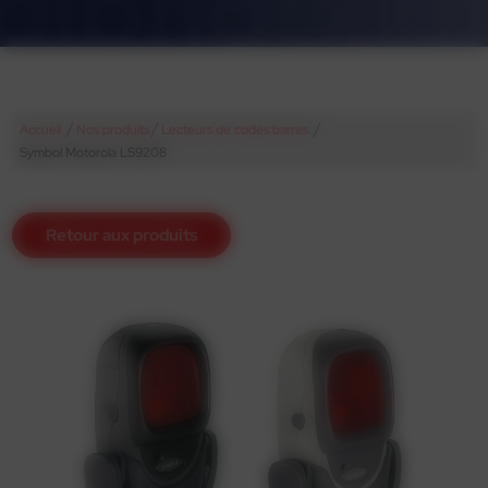
/
/
/
Accueil
Nos produits
Lecteurs de codes barres
Symbol Motorola LS9208
Retour aux produits