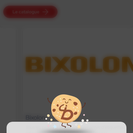
Le catalogue
Bixolon
Tous les produits Bixolon : imprimantes d’étiquettes,