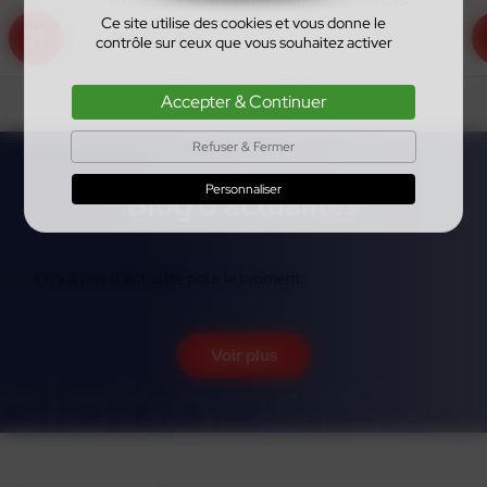
Ce site utilise des cookies et vous donne le
En savoir plus
contrôle sur ceux que vous souhaitez activer
Accepter & Continuer
Refuser & Fermer
Personnaliser
Blog d'actualités
Il n'y a pas d'actualité pour le moment.
Voir plus