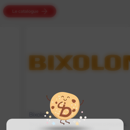
Le catalogue
Bixolon
Tous les produits Bixolon : imprimantes d’étiquettes,
références actives et anciennes références