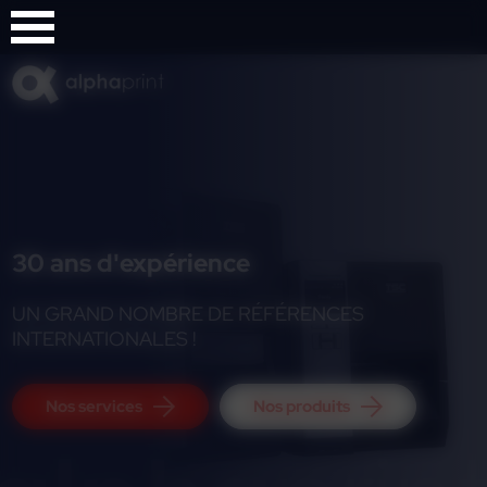
Panneau de gestion des cookies
30 ans d'expérience
UN GRAND NOMBRE DE RÉFÉRENCES
INTERNATIONALES !
Nos services
Nos produits