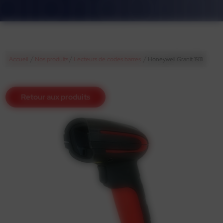
/
/
/
Accueil
Nos produits
Lecteurs de codes barres
Honeywell Granit 1911i
Retour aux produits