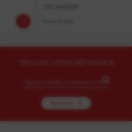
TSC MH241P
En savoir plus
TROUVEZ VOTRE RÉFÉRENCE
Recherche