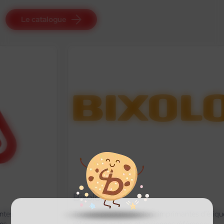
Le catalogue
Bixolon
Tous les produits Bixolon : imprimantes d’étiquettes,
références actives et anciennes références