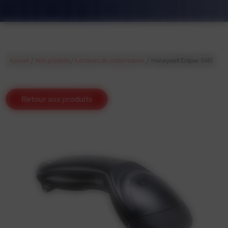
/
/
/
Accueil
Nos produits
Lecteurs de codes barres
Honeywell Eclipse 5145
Retour aux produits