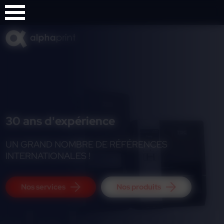
Panneau de gestion des cookies
30 ans d'expérience
UN GRAND NOMBRE DE RÉFÉRENCES
INTERNATIONALES !
Nos services
Nos produits