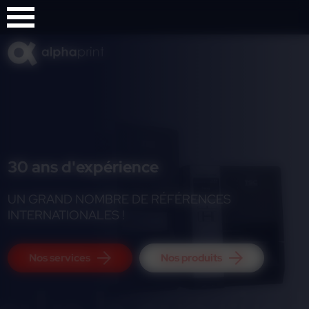
Panneau de gestion des cookies
30 ans d'expérience
UN GRAND NOMBRE DE RÉFÉRENCES
INTERNATIONALES !
Nos services
Nos produits