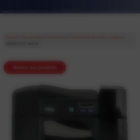
/
/
/
/
Accueil
Nos produits
Imprimantes
Imprimantes de cartes / badges
FARGO DTC 4500E
Retour aux produits