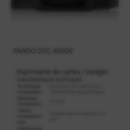
FARGO DTC 4500E
Imprimante de cartes / badges
Caractéristiques techniques
Technologie
Impression par sublimation /
d’impression
Transfert thermique de résine
Résolution
300 dpi
d’impression
Vitesse
Variable selon le support (voir
d’impression
pdf)
max.
Interfaces de