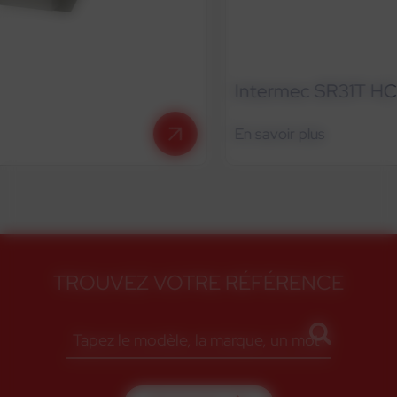
Intermec SR31T HC
En savoir plus
TROUVEZ VOTRE RÉFÉRENCE