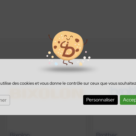
 utilise des cookies et vous donne le contrôle sur ceux que vous souhaitez
Personnaliser
Accep
mer
Bixolon
Brother