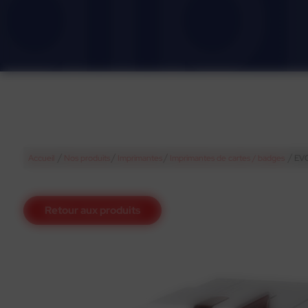
/
/
/
/
Accueil
Nos produits
Imprimantes
Imprimantes de cartes / badges
EVO
Retour aux produits