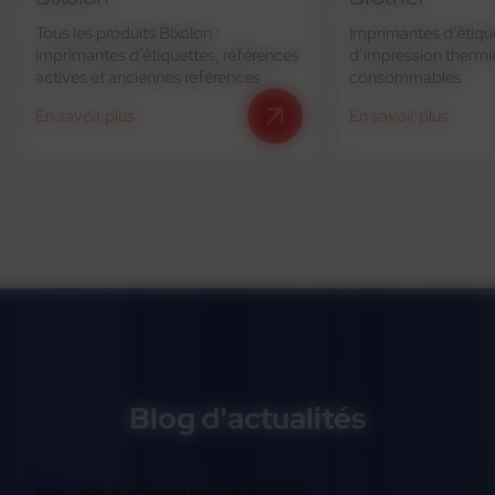
Tous les produits Bixolon :
Imprimantes d’étique
imprimantes d’étiquettes, références
d’impression thermi
actives et anciennes références
consommables
En savoir plus
En savoir plus
Blog d'actualités
Il n'y a pas d'actualité pour le moment.