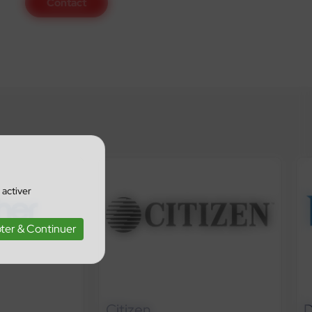
Contact
 activer
ter & Continuer
Citizen
D