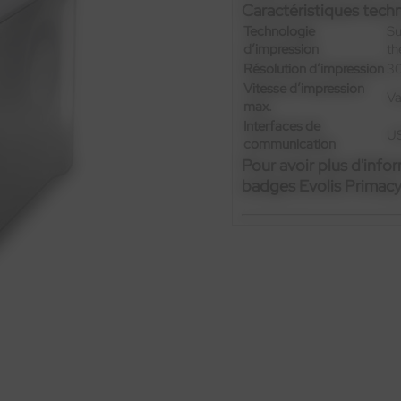
Caractéristiques tech
Technologie
Su
d’impression
th
Résolution d’impression
30
Vitesse d’impression
Va
max.
Interfaces de
US
communication
Pour avoir plus d'info
badges Evolis Primac
Contactez-nous