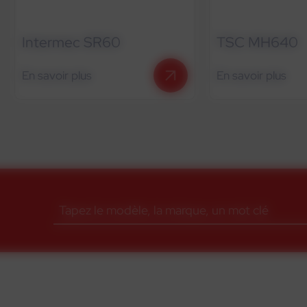
Intermec SR60
TSC MH640
En savoir plus
En savoir plus